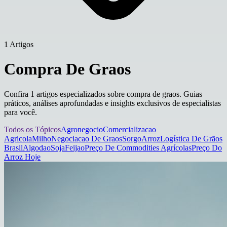
1 Artigos
Compra De Graos
Confira 1 artigos especializados sobre compra de graos. Guias
práticos, análises aprofundadas e insights exclusivos de especialistas
para você.
Todos os Tópicos
Agronegocio
Comercializacao
Agricola
Milho
Negociacao De Graos
Sorgo
Arroz
Logística De Grãos
Brasil
Algodao
Soja
Feijao
Preço De Commodities Agrícolas
Preço Do
Arroz Hoje