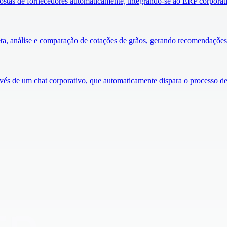
propostas de fornecedores automaticamente, integrando-se ao ERP corpora
ta, análise e comparação de cotações de grãos, gerando recomendações 
avés de um chat corporativo, que automaticamente dispara o processo de